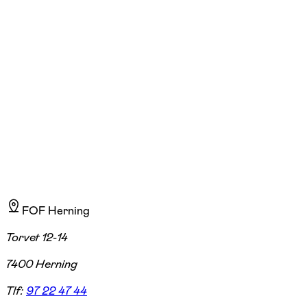
Jeg er uddannet yin-, yang-yoga og meditationslærer. Bevægelse har
altid været en vigtig del af mit liv, især gennem løb og cykling, og jeg
finder stor glæde i naturen. I yogaen føler jeg mig hjemme – her oplever
jeg, hvordan krop og sind arbejder sammen som en harmonisk enhed,
og hvordan roen forplanter sig i hele nervesystemet, når vi dyrker yoga
regelmæssigt.Yogaen har været en øjenåbner for mig, og jeg ønsker at
formidle den glæde og fordybelse videre til andre. I mine timer er der
plads til alle, og stillingerne tilpasses den enkeltes krop – det skal føles
godt at være netop dig. Min mission er, at du går fra yogatimen med
øget velvære, ro og balance i både krop og sind.
FOF Herning
Torvet 12-14
7400 Herning
Tlf:
97 22 47 44