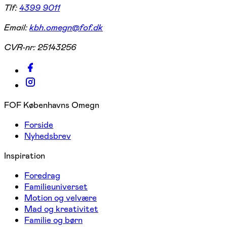
Tlf:
4399 9011
Email:
kbh.omegn@fof.dk
CVR-nr:
25143256
FOF Københavns Omegn
Forside
Nyhedsbrev
Inspiration
Foredrag
Familieuniverset
Motion og velvære
Mad og kreativitet
Familie og børn