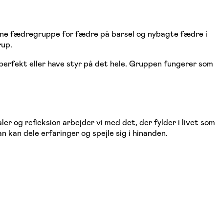
nne fædregruppe for fædre på barsel og nybagte fædre i
rup.
e perfekt eller have styr på det hele. Gruppen fungerer som
r og refleksion arbejder vi med det, der fylder i livet som
 kan dele erfaringer og spejle sig i hinanden.