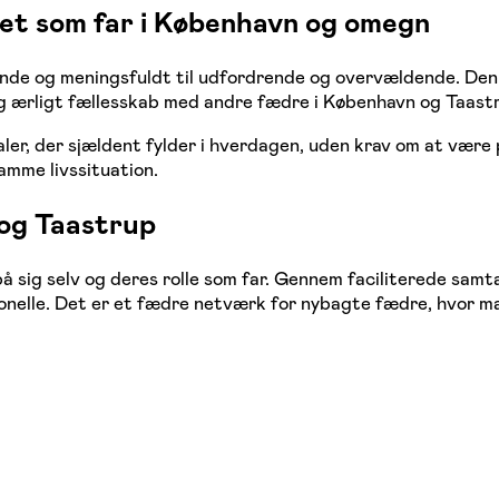
livet som far i København og omegn
tende og meningsfuldt til udfordrende og overvældende. De
og ærligt fællesskab med andre fædre i København og Taast
mtaler, der sjældent fylder i hverdagen, uden krav om at vær
amme livssituation.
 og Taastrup
ig selv og deres rolle som far. Gennem faciliterede samtale
onelle. Det er et fædre netværk for nybagte fædre, hvor man