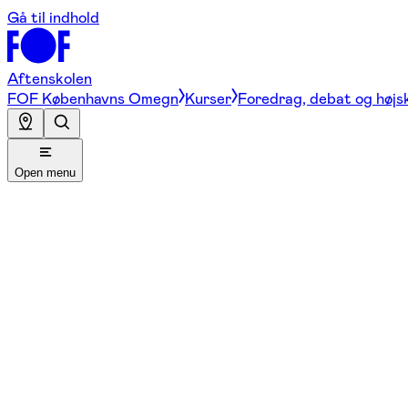
Gå til indhold
Aftenskolen
FOF Københavns Omegn
Kurser
Foredrag, debat og højs
Open menu