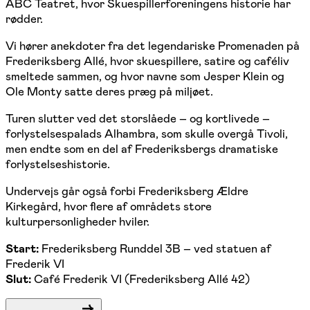
ABC Teatret
, hvor Skuespillerforeningens historie har
rødder.
Vi hører anekdoter fra det legendariske Promenaden på
Frederiksberg Allé, hvor skuespillere, satire og caféliv
smeltede sammen, og hvor navne som Jesper Klein og
Ole Monty satte deres præg på miljøet.
Turen slutter ved det storslåede – og kortlivede –
forlystelsespalads Alhambra, som skulle overgå Tivoli,
men endte som en del af Frederiksbergs dramatiske
forlystelseshistorie.
Undervejs går også forbi Frederiksberg Ældre
Kirkegård, hvor flere af områdets store
kulturpersonligheder hviler.
Start:
Frederiksberg Runddel 3B – ved statuen af
Frederik VI
Slut:
Café Frederik VI (Frederiksberg Allé 42)