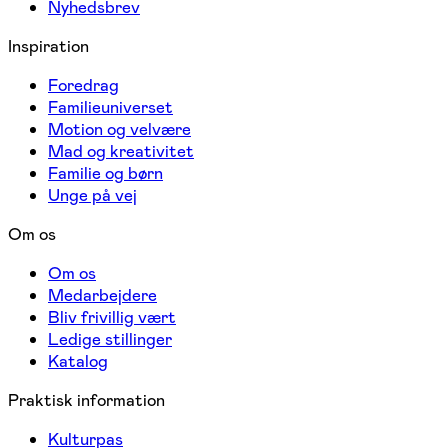
Nyhedsbrev
Inspiration
Foredrag
Familieuniverset
Motion og velvære
Mad og kreativitet
Familie og børn
Unge på vej
Om os
Om os
Medarbejdere
Bliv frivillig vært
Ledige stillinger
Katalog
Praktisk information
Kulturpas