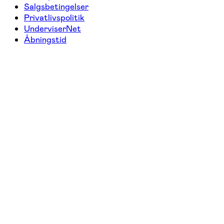
Salgsbetingelser
Privatlivspolitik
UnderviserNet
Åbningstid