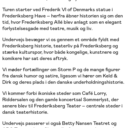
Turen starter ved
Frederik VI of Denmark
s statue i
Frederiksberg Have – herfra åbner historien sig om den
tid, hvor Frederiksberg Allé blev anlagt som en elegant
forlystelsesgade med teatre, musik og liv.
Undervejs bevæger vi os gennem et område fyldt med
Frederiksberg historie, teaterliv på Frederiksberg og
stærke kulturspor, hvor både kongelige, kunstnere og
komikere har sat deres aftryk.
Vi møder fortællinger om
Storm P
og de mange figurer
fra dansk humor og satire, ligesom vi hører om Keld &
Dirk og deres plads i den danske underholdningshistorie.
Vi kommer forbi ikoniske steder som Café Lorry,
Riddersalen
og den gamle koncertsal Sommerlyst, der
senere blev til Frederiksberg Teater – centrale steder i
dansk teaterhistorie.
Undervejs passerer vi også Betty Nansen Teatret og