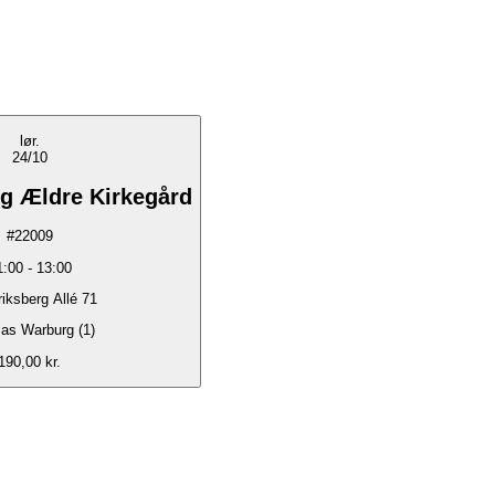
lør.
24/10
rg Ældre Kirkegård
#
22009
1:00
-
13:00
riksberg Allé 71
as Warburg (1)
190,00 kr.