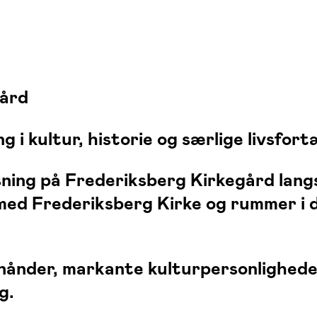
gård
i kultur, historie og særlige livsfort
ing på Frederiksberg Kirkegård langs
 med
Frederiksberg Kirke
og rummer i d
ånder, markante kulturpersonligheder
g.