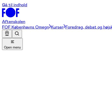
Gå til indhold
Aftenskolen
FOF Københavns Omegn
Kurser
Foredrag, debat og højs
Open menu