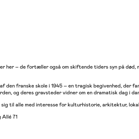
r her – de fortæller også om skiftende tiders syn på død, 
af den franske skole i 1945 – en tragisk begivenhed, der f
gården, og deres gravsteder vidner om en dramatisk dag i da
g til alle med interesse for kulturhistorie, arkitektur, lo
Allé 71