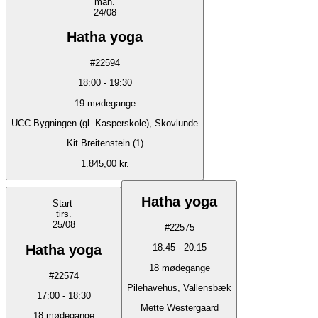
man.
24/08
Hatha yoga
#
22594
18:00
-
19:30
19
mødegange
UCC Bygningen (gl. Kasperskole), Skovlunde
Kit Breitenstein (1)
1.845,00 kr.
Hatha yoga
Start
tirs.
25/08
#
22575
Hatha yoga
18:45
-
20:15
18
mødegange
#
22574
Pilehavehus, Vallensbæk
17:00
-
18:30
Mette Westergaard
18
mødegange