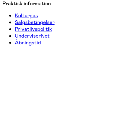
Praktisk information
Kulturpas
Salgsbetingelser
Privatlivspolitik
UnderviserNet
Åbningstid