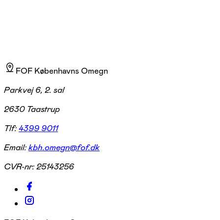
FOF Københavns Omegn
Parkvej 6, 2. sal
2630 Taastrup
Tlf:
4399 9011
Email:
kbh.omegn@fof.dk
CVR-nr:
25143256