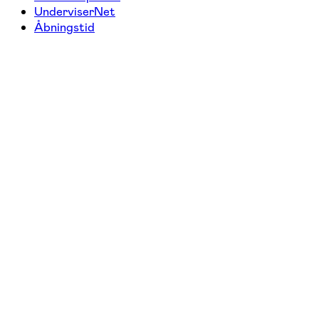
UnderviserNet
Åbningstid