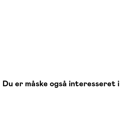
Læs mere
Pia Mengel er dansk turistfører og har i mere end 30 år afviklet busture, 
Du er måske også interesseret i