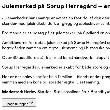
Julemarked på Sørup Herregård – en 
Julemarkeder har i mange år været en fast del af den dans
stunder med juleindkøb, duft af gløgg og æbleskiver samt
For mange er et besøg på et julemarked på Sjælland en o
Ambitionerne for dette julemarked på Sørup Herregård er
herregården rammen om ægte julestemning i historiske om
Over 80 udstillere står klar med kunsthåndværk, julepynt, 
Sørup Herregårds julemarked er skabt for både store og sm
Her er der oplevelser for hele familien – blandt andet pon
sammen med sin kone og spreder ægte julestemning.
Mødested:
Herlev Station, Stationsalleen 44 / Brøndbyø
Tilbage til toppen