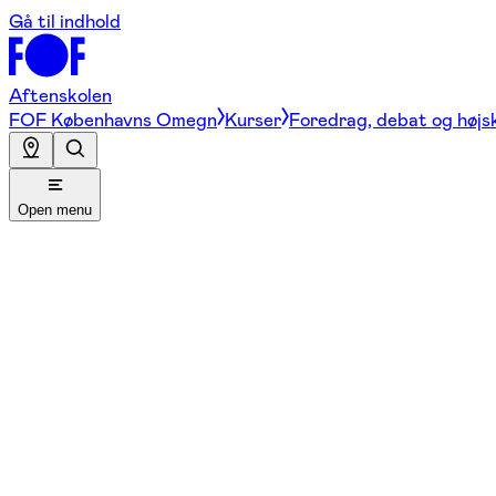
Gå til indhold
Aftenskolen
FOF Københavns Omegn
Kurser
Foredrag, debat og højs
Open menu