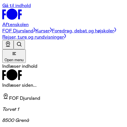
Gå til indhold
Aftenskolen
FOF Djursland
Kurser
Foredrag, debat og højskoler
Rejser, ture og rundvisninger
Open menu
Indlæser indhold
Indlæser siden...
FOF Djursland
Torvet 1
8500 Grenå