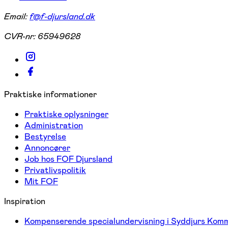
Email:
f@f-djursland.dk
CVR-nr:
65949628
Praktiske informationer
Praktiske oplysninger
Administration
Bestyrelse
Annoncører
Job hos FOF Djursland
Privatlivspolitik
Mit FOF
Inspiration
Kompenserende specialundervisning i Syddjurs Kom