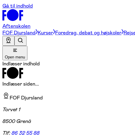
Gå til indhold
Aftenskolen
FOF Djursland
Kurser
Foredrag, debat og højskoler
Rejse
Open menu
Indlæser indhold
Indlæser siden...
FOF Djursland
Torvet 1
8500 Grenå
Tlf:
86 32 55 88