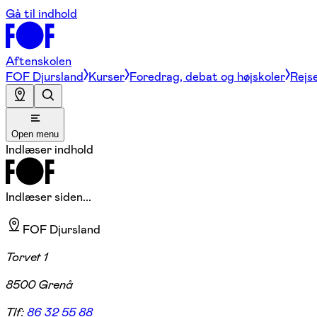
Gå til indhold
Aftenskolen
FOF Djursland
Kurser
Foredrag, debat og højskoler
Rejse
Open menu
Indlæser indhold
Indlæser siden...
FOF Djursland
Torvet 1
8500 Grenå
Tlf:
86 32 55 88