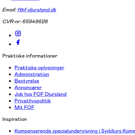
Email:
f@f-djursland.dk
CVR-nr:
65949628
Praktiske informationer
Praktiske oplysninger
Administration
Bestyrelse
Annoncører
Job hos FOF Djursland
Privatlivspolitik
Mit FOF
Inspiration
Kompenserende specialundervisning i Syddjurs Kom