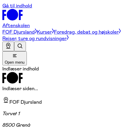
Gå til indhold
Aftenskolen
FOF Djursland
Kurser
Foredrag, debat og højskoler
Rejser, ture og rundvisninger
Open menu
Indlæser indhold
Indlæser siden...
FOF Djursland
Torvet 1
8500 Grenå