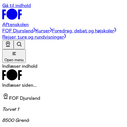
Gå til indhold
Aftenskolen
FOF Djursland
Kurser
Foredrag, debat og højskoler
Rejser, ture og rundvisninger
Open menu
Indlæser indhold
Indlæser siden...
FOF Djursland
Torvet 1
8500 Grenå