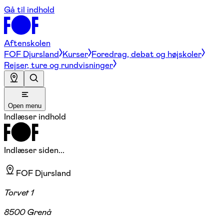
Gå til indhold
Aftenskolen
FOF Djursland
Kurser
Foredrag, debat og højskoler
Rejser, ture og rundvisninger
Open menu
Indlæser indhold
Indlæser siden...
FOF Djursland
Torvet 1
8500 Grenå