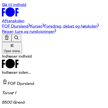
Gå til indhold
Aftenskolen
FOF Djursland
Kurser
Foredrag, debat og højskoler
Rejser, ture og rundvisninger
Open menu
Indlæser indhold
Indlæser siden...
FOF Djursland
Torvet 1
8500 Grenå