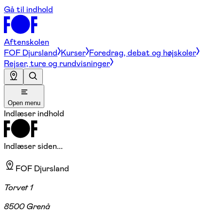
Gå til indhold
Aftenskolen
FOF Djursland
Kurser
Foredrag, debat og højskoler
Rejser, ture og rundvisninger
Open menu
Indlæser indhold
Indlæser siden...
FOF Djursland
Torvet 1
8500 Grenå