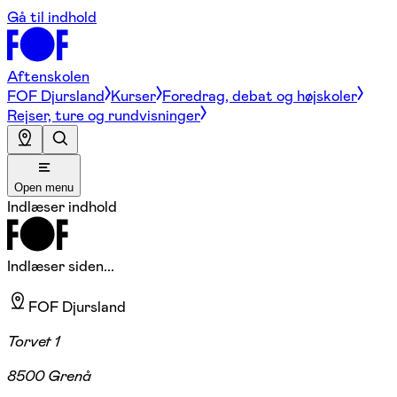
Gå til indhold
Aftenskolen
FOF Djursland
Kurser
Foredrag, debat og højskoler
Rejser, ture og rundvisninger
Open menu
Indlæser indhold
Indlæser siden...
FOF Djursland
Torvet 1
8500 Grenå