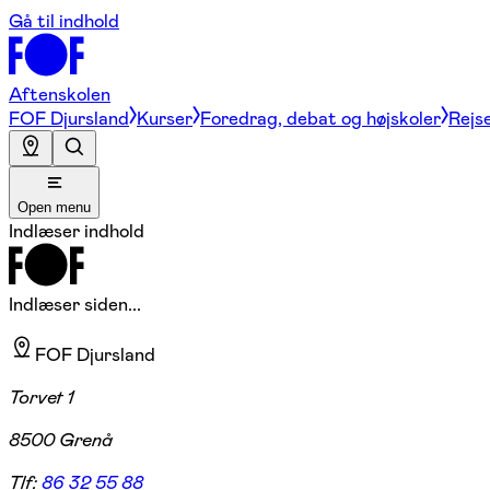
Gå til indhold
Aftenskolen
FOF Djursland
Kurser
Foredrag, debat og højskoler
Rejse
Open menu
Indlæser indhold
Indlæser siden...
FOF Djursland
Torvet 1
8500 Grenå
Tlf:
86 32 55 88