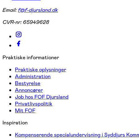
Email:
f@f-djursland.dk
CVR-nr:
65949628
Praktiske informationer
Praktiske oplysninger
Administration
Bestyrelse
Annoncører
Job hos FOF Djursland
Privatlivspolitik
Mit FOF
Inspiration
Kompenserende specialundervisning i Syddjurs Kom