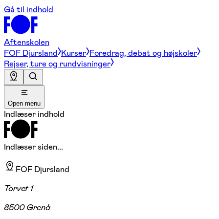
Gå til indhold
Aftenskolen
FOF Djursland
Kurser
Foredrag, debat og højskoler
Rejser, ture og rundvisninger
Open menu
Indlæser indhold
Indlæser siden...
FOF Djursland
Torvet 1
8500 Grenå