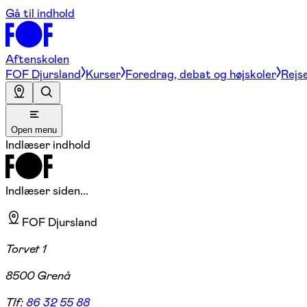
Gå til indhold
Aftenskolen
FOF Djursland
Kurser
Foredrag, debat og højskoler
Rejse
Open menu
Indlæser indhold
Indlæser siden...
FOF Djursland
Torvet 1
8500 Grenå
Tlf:
86 32 55 88