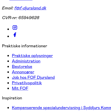
Email:
f@f-djursland.dk
CVR-nr:
65949628
Praktiske informationer
Praktiske oplysninger
Administration
Bestyrelse
Annoncører
Job hos FOF Djursland
Privatlivspolitik
Mit FOF
Inspiration
Kompenserende specialundervisning i Syddjurs Kom