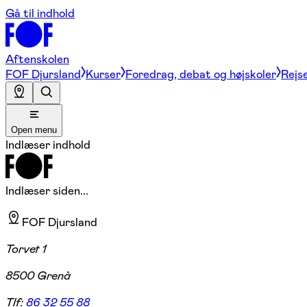
Gå til indhold
Aftenskolen
FOF Djursland
Kurser
Foredrag, debat og højskoler
Rejse
Open menu
Indlæser indhold
Indlæser siden...
FOF Djursland
Torvet 1
8500 Grenå
Tlf:
86 32 55 88