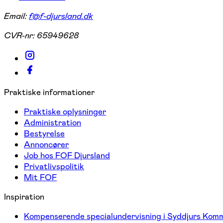
Email:
f@f-djursland.dk
CVR-nr:
65949628
Praktiske informationer
Praktiske oplysninger
Administration
Bestyrelse
Annoncører
Job hos FOF Djursland
Privatlivspolitik
Mit FOF
Inspiration
Kompenserende specialundervisning i Syddjurs Kom