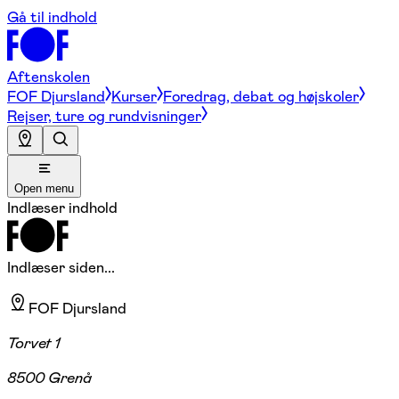
Gå til indhold
Aftenskolen
FOF Djursland
Kurser
Foredrag, debat og højskoler
Rejser, ture og rundvisninger
Open menu
Indlæser indhold
Indlæser siden...
FOF Djursland
Torvet 1
8500 Grenå