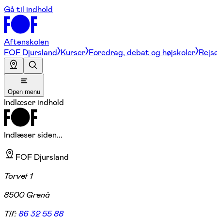
Gå til indhold
Aftenskolen
FOF Djursland
Kurser
Foredrag, debat og højskoler
Rejse
Open menu
Indlæser indhold
Indlæser siden...
FOF Djursland
Torvet 1
8500 Grenå
Tlf:
86 32 55 88