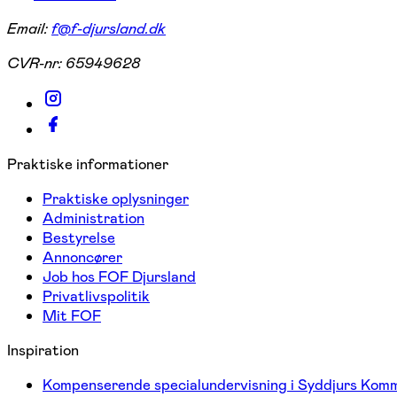
Email:
f@f-djursland.dk
CVR-nr:
65949628
Praktiske informationer
Praktiske oplysninger
Administration
Bestyrelse
Annoncører
Job hos FOF Djursland
Privatlivspolitik
Mit FOF
Inspiration
Kompenserende specialundervisning i Syddjurs Kom