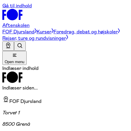
Gå til indhold
Aftenskolen
FOF Djursland
Kurser
Foredrag, debat og højskoler
Rejser, ture og rundvisninger
Open menu
Indlæser indhold
Indlæser siden...
FOF Djursland
Torvet 1
8500 Grenå