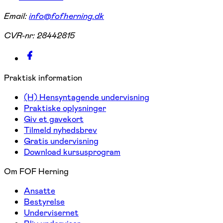
Email:
info@fofherning.dk
CVR-nr:
28442815
Praktisk information
(H) Hensyntagende undervisning
Praktiske oplysninger
Giv et gavekort
Tilmeld nyhedsbrev
Gratis undervisning
Download kursusprogram
Om FOF Herning
Ansatte
Bestyrelse
Undervisernet