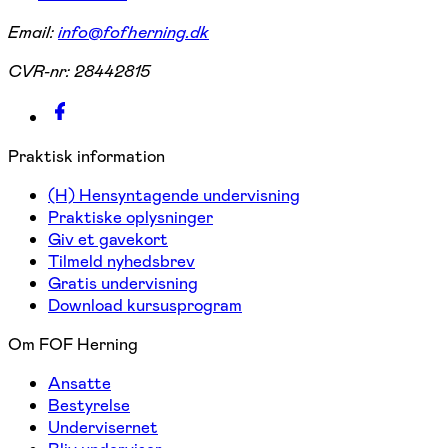
Email:
info@fofherning.dk
CVR-nr:
28442815
Praktisk information
(H) Hensyntagende undervisning
Praktiske oplysninger
Giv et gavekort
Tilmeld nyhedsbrev
Gratis undervisning
Download kursusprogram
Om FOF Herning
Ansatte
Bestyrelse
Undervisernet