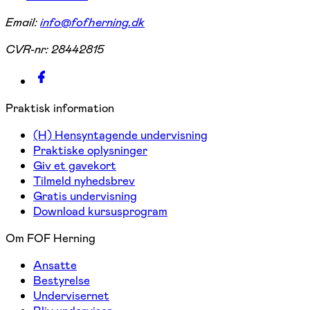
Email:
info@fofherning.dk
CVR-nr:
28442815
Praktisk information
(H) Hensyntagende undervisning
Praktiske oplysninger
Giv et gavekort
Tilmeld nyhedsbrev
Gratis undervisning
Download kursusprogram
Om FOF Herning
Ansatte
Bestyrelse
Undervisernet