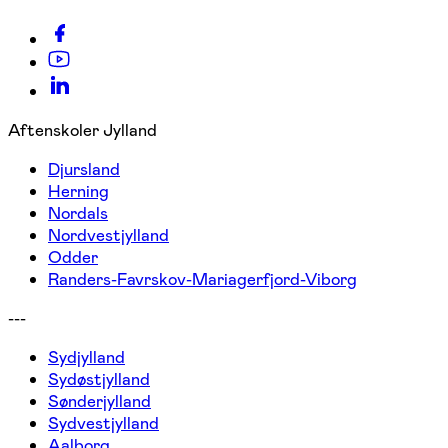
Aftenskoler Jylland
Djursland
Herning
Nordals
Nordvestjylland
Odder
Randers-Favrskov-Mariagerfjord-Viborg
---
Sydjylland
Sydøstjylland
Sønderjylland
Sydvestjylland
Aalborg