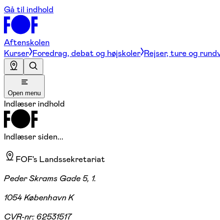
Gå til indhold
Aftenskolen
Kurser
Foredrag, debat og højskoler
Rejser, ture og rund
Open menu
Indlæser indhold
Indlæser siden...
FOF's Landssekretariat
Peder Skrams Gade 5, 1.
1054 København K
CVR-nr:
62531517