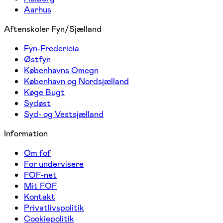
Aarhus
Aftenskoler Fyn/Sjælland
Fyn-Fredericia
Østfyn
Københavns Omegn
København og Nordsjælland
Køge Bugt
Sydøst
Syd- og Vestsjælland
Information
Om fof
For undervisere
FOF-net
Mit FOF
Kontakt
Privatlivspolitik
Cookiepolitik