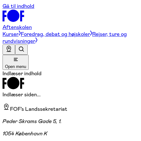
Gå til indhold
Aftenskolen
Kurser
Foredrag, debat og højskoler
Rejser, ture og
rundvisninger
Open menu
Indlæser indhold
Indlæser siden...
FOF's Landssekretariat
Peder Skrams Gade 5, 1.
1054 København K