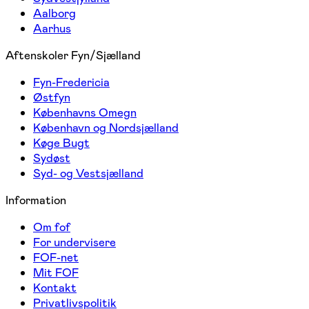
Aalborg
Aarhus
Aftenskoler Fyn/Sjælland
Fyn-Fredericia
Østfyn
Københavns Omegn
København og Nordsjælland
Køge Bugt
Sydøst
Syd- og Vestsjælland
Information
Om fof
For undervisere
FOF-net
Mit FOF
Kontakt
Privatlivspolitik