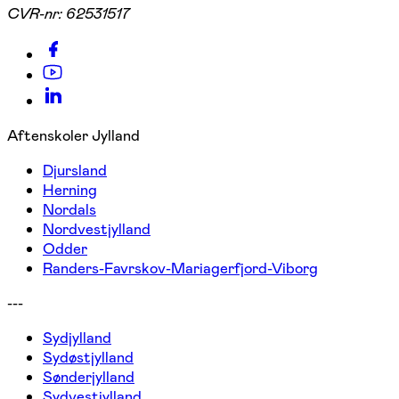
CVR-nr:
62531517
Aftenskoler Jylland
Djursland
Herning
Nordals
Nordvestjylland
Odder
Randers-Favrskov-Mariagerfjord-Viborg
---
Sydjylland
Sydøstjylland
Sønderjylland
Sydvestjylland