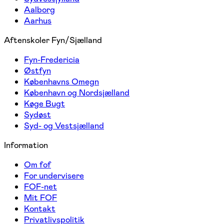
Aalborg
Aarhus
Aftenskoler Fyn/Sjælland
Fyn-Fredericia
Østfyn
Københavns Omegn
København og Nordsjælland
Køge Bugt
Sydøst
Syd- og Vestsjælland
Information
Om fof
For undervisere
FOF-net
Mit FOF
Kontakt
Privatlivspolitik