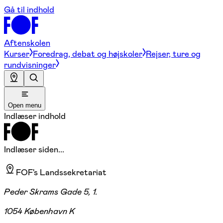
Gå til indhold
Aftenskolen
Kurser
Foredrag, debat og højskoler
Rejser, ture og
rundvisninger
Open menu
Indlæser indhold
Indlæser siden...
FOF's Landssekretariat
Peder Skrams Gade 5, 1.
1054 København K