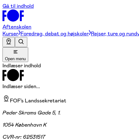
Gå til indhold
Aftenskolen
Kurser
Foredrag, debat og højskoler
Rejser, ture og rund
Open menu
Indlæser indhold
Indlæser siden...
FOF's Landssekretariat
Peder Skrams Gade 5, 1.
1054 København K
CVR-nr:
62531517