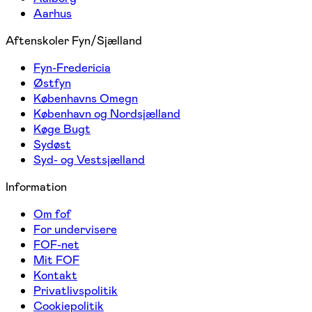
Aarhus
Aftenskoler Fyn/Sjælland
Fyn-Fredericia
Østfyn
Københavns Omegn
København og Nordsjælland
Køge Bugt
Sydøst
Syd- og Vestsjælland
Information
Om fof
For undervisere
FOF-net
Mit FOF
Kontakt
Privatlivspolitik
Cookiepolitik