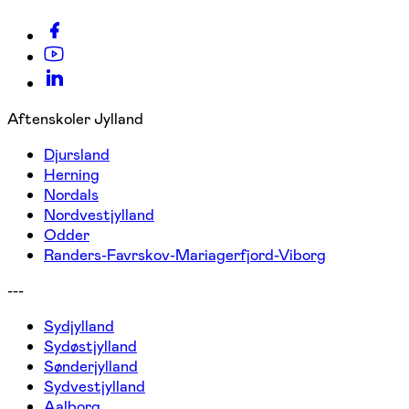
Aftenskoler Jylland
Djursland
Herning
Nordals
Nordvestjylland
Odder
Randers-Favrskov-Mariagerfjord-Viborg
---
Sydjylland
Sydøstjylland
Sønderjylland
Sydvestjylland
Aalborg