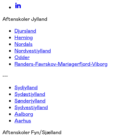
Aftenskoler Jylland
Djursland
Herning
Nordals
Nordvestjylland
Odder
Randers-Favrskov-Mariagerfjord-Viborg
---
Sydjylland
Sydøstjylland
Sønderjylland
Sydvestjylland
Aalborg
Aarhus
Aftenskoler Fyn/Sjælland