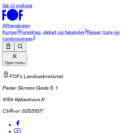
Gå til indhold
Aftenskolen
Kurser
Foredrag, debat og højskoler
Rejser, ture og
rundvisninger
Open menu
FOF's Landssekretariat
Peder Skrams Gade 5, 1.
1054 København K
CVR-nr:
62531517