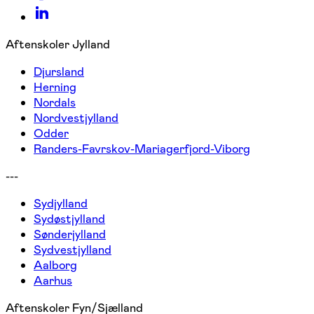
Aftenskoler Jylland
Djursland
Herning
Nordals
Nordvestjylland
Odder
Randers-Favrskov-Mariagerfjord-Viborg
---
Sydjylland
Sydøstjylland
Sønderjylland
Sydvestjylland
Aalborg
Aarhus
Aftenskoler Fyn/Sjælland