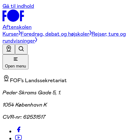
Gå til indhold
Aftenskolen
Kurser
Foredrag, debat og højskoler
Rejser, ture og
rundvisninger
Open menu
FOF's Landssekretariat
Peder Skrams Gade 5, 1.
1054 København K
CVR-nr:
62531517