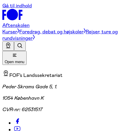
Gå til indhold
Aftenskolen
Kurser
Foredrag, debat og højskoler
Rejser, ture og
rundvisninger
Open menu
FOF's Landssekretariat
Peder Skrams Gade 5, 1.
1054 København K
CVR-nr:
62531517