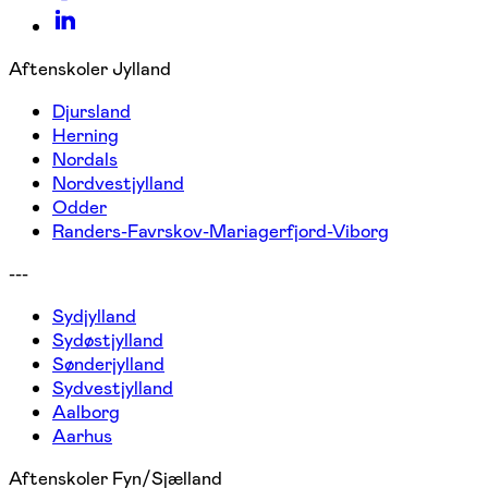
Aftenskoler Jylland
Djursland
Herning
Nordals
Nordvestjylland
Odder
Randers-Favrskov-Mariagerfjord-Viborg
---
Sydjylland
Sydøstjylland
Sønderjylland
Sydvestjylland
Aalborg
Aarhus
Aftenskoler Fyn/Sjælland