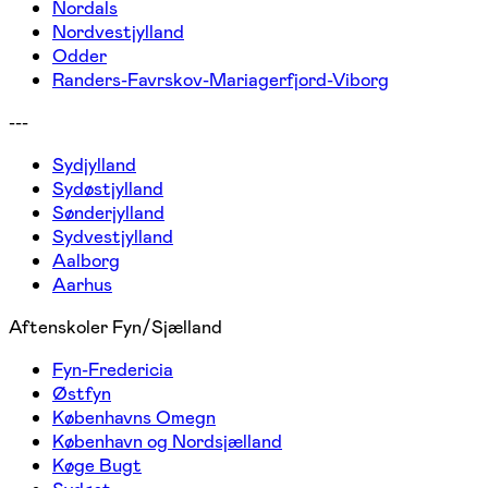
Nordals
Nordvestjylland
Odder
Randers-Favrskov-Mariagerfjord-Viborg
---
Sydjylland
Sydøstjylland
Sønderjylland
Sydvestjylland
Aalborg
Aarhus
Aftenskoler Fyn/Sjælland
Fyn-Fredericia
Østfyn
Københavns Omegn
København og Nordsjælland
Køge Bugt