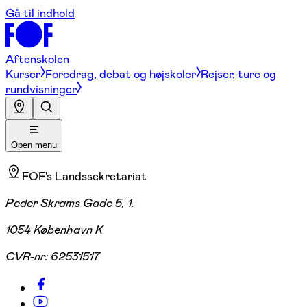
Gå til indhold
Aftenskolen
Kurser
Foredrag, debat og højskoler
Rejser, ture og
rundvisninger
Open menu
FOF's Landssekretariat
Peder Skrams Gade 5, 1.
1054 København K
CVR-nr:
62531517