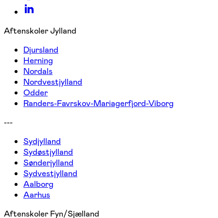
Aftenskoler Jylland
Djursland
Herning
Nordals
Nordvestjylland
Odder
Randers-Favrskov-Mariagerfjord-Viborg
---
Sydjylland
Sydøstjylland
Sønderjylland
Sydvestjylland
Aalborg
Aarhus
Aftenskoler Fyn/Sjælland