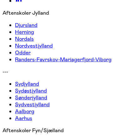
Aftenskoler Jylland
Djursland
Herning
Nordals
Nordvestjylland
Odder
Randers-Favrskov-Mariagerfjord-Viborg
---
Sydjylland
Sydøstjylland
Sønderjylland
Sydvestjylland
Aalborg
Aarhus
Aftenskoler Fyn/Sjælland