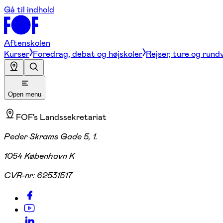
Gå til indhold
Aftenskolen
Kurser
Foredrag, debat og højskoler
Rejser, ture og rund
Open menu
FOF's Landssekretariat
Peder Skrams Gade 5, 1.
1054 København K
CVR-nr:
62531517