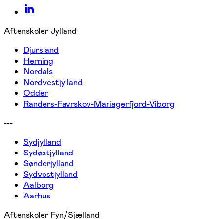
Aftenskoler Jylland
Djursland
Herning
Nordals
Nordvestjylland
Odder
Randers-Favrskov-Mariagerfjord-Viborg
---
Sydjylland
Sydøstjylland
Sønderjylland
Sydvestjylland
Aalborg
Aarhus
Aftenskoler Fyn/Sjælland