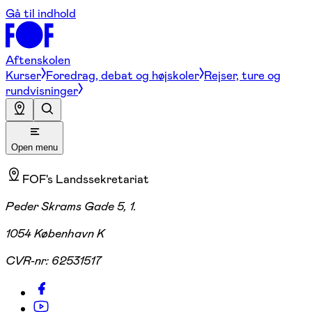
Gå til indhold
Aftenskolen
Kurser
Foredrag, debat og højskoler
Rejser, ture og
rundvisninger
Open menu
FOF's Landssekretariat
Peder Skrams Gade 5, 1.
1054 København K
CVR-nr:
62531517