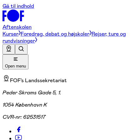
Gå til indhold
Aftenskolen
Kurser
Foredrag, debat og højskoler
Rejser, ture og
rundvisninger
Open menu
FOF's Landssekretariat
Peder Skrams Gade 5, 1.
1054 København K
CVR-nr:
62531517