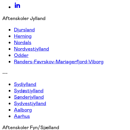
Aftenskoler Jylland
Djursland
Herning
Nordals
Nordvestjylland
Odder
Randers-Favrskov-Mariagerfjord-Viborg
---
Sydjylland
Sydøstjylland
Sønderjylland
Sydvestjylland
Aalborg
Aarhus
Aftenskoler Fyn/Sjælland