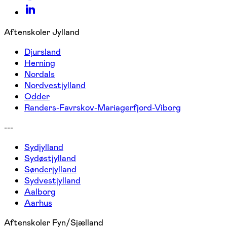
Aftenskoler Jylland
Djursland
Herning
Nordals
Nordvestjylland
Odder
Randers-Favrskov-Mariagerfjord-Viborg
---
Sydjylland
Sydøstjylland
Sønderjylland
Sydvestjylland
Aalborg
Aarhus
Aftenskoler Fyn/Sjælland