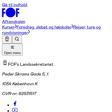
Gå til indhold
Aftenskolen
Kurser
Foredrag, debat og højskoler
Rejser, ture og
rundvisninger
Open menu
FOF's Landssekretariat
Peder Skrams Gade 5, 1.
1054 København K
CVR-nr:
62531517