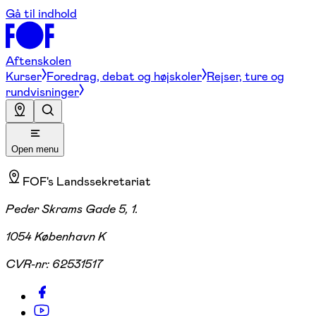
Gå til indhold
Aftenskolen
Kurser
Foredrag, debat og højskoler
Rejser, ture og
rundvisninger
Open menu
FOF's Landssekretariat
Peder Skrams Gade 5, 1.
1054 København K
CVR-nr:
62531517