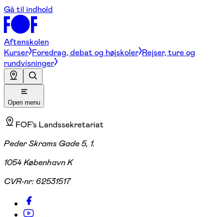
Gå til indhold
Aftenskolen
Kurser
Foredrag, debat og højskoler
Rejser, ture og
rundvisninger
Open menu
FOF's Landssekretariat
Peder Skrams Gade 5, 1.
1054 København K
CVR-nr:
62531517