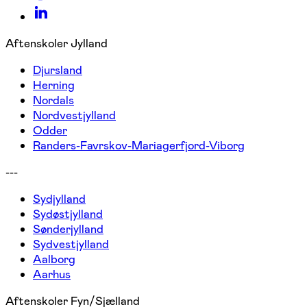
Aftenskoler Jylland
Djursland
Herning
Nordals
Nordvestjylland
Odder
Randers-Favrskov-Mariagerfjord-Viborg
---
Sydjylland
Sydøstjylland
Sønderjylland
Sydvestjylland
Aalborg
Aarhus
Aftenskoler Fyn/Sjælland