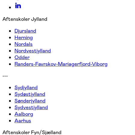
Aftenskoler Jylland
Djursland
Herning
Nordals
Nordvestjylland
Odder
Randers-Favrskov-Mariagerfjord-Viborg
---
Sydjylland
Sydøstjylland
Sønderjylland
Sydvestjylland
Aalborg
Aarhus
Aftenskoler Fyn/Sjælland