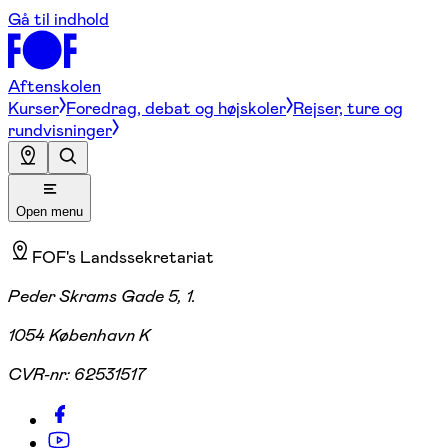
Gå til indhold
Aftenskolen
Kurser
Foredrag, debat og højskoler
Rejser, ture og
rundvisninger
Open menu
FOF's Landssekretariat
Peder Skrams Gade 5, 1.
1054 København K
CVR-nr:
62531517