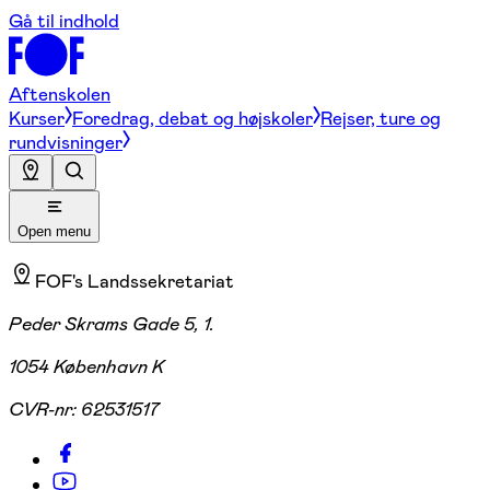
Gå til indhold
Aftenskolen
Kurser
Foredrag, debat og højskoler
Rejser, ture og
rundvisninger
Open menu
FOF's Landssekretariat
Peder Skrams Gade 5, 1.
1054 København K
CVR-nr:
62531517