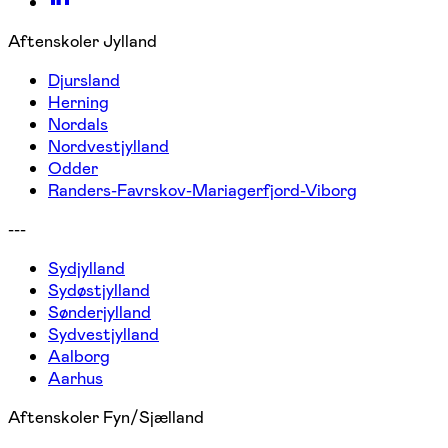
Aftenskoler Jylland
Djursland
Herning
Nordals
Nordvestjylland
Odder
Randers-Favrskov-Mariagerfjord-Viborg
---
Sydjylland
Sydøstjylland
Sønderjylland
Sydvestjylland
Aalborg
Aarhus
Aftenskoler Fyn/Sjælland