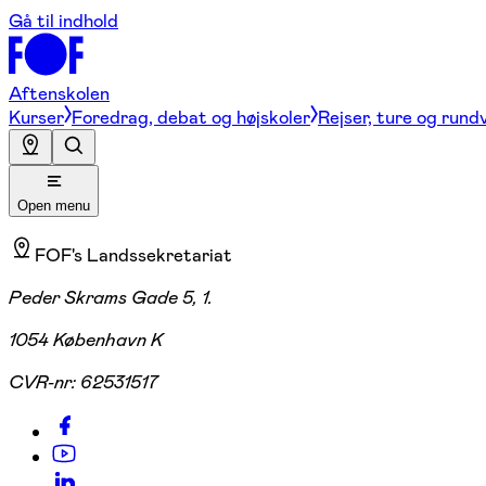
Gå til indhold
Aftenskolen
Kurser
Foredrag, debat og højskoler
Rejser, ture og rund
Open menu
FOF's Landssekretariat
Peder Skrams Gade 5, 1.
1054 København K
CVR-nr:
62531517