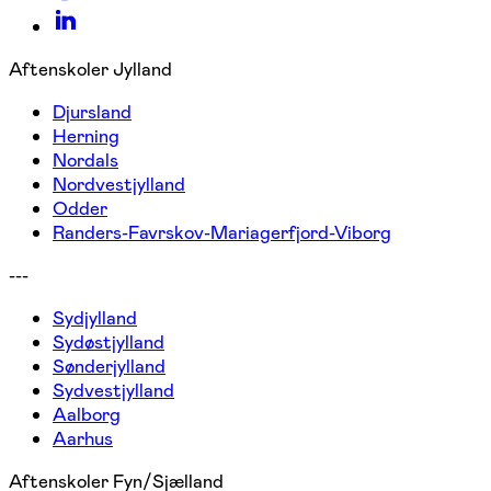
Aftenskoler Jylland
Djursland
Herning
Nordals
Nordvestjylland
Odder
Randers-Favrskov-Mariagerfjord-Viborg
---
Sydjylland
Sydøstjylland
Sønderjylland
Sydvestjylland
Aalborg
Aarhus
Aftenskoler Fyn/Sjælland