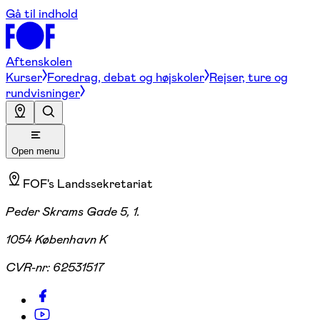
Gå til indhold
Aftenskolen
Kurser
Foredrag, debat og højskoler
Rejser, ture og
rundvisninger
Open menu
FOF's Landssekretariat
Peder Skrams Gade 5, 1.
1054 København K
CVR-nr:
62531517