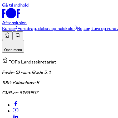
Gå til indhold
Aftenskolen
Kurser
Foredrag, debat og højskoler
Rejser, ture og rund
Open menu
FOF's Landssekretariat
Peder Skrams Gade 5, 1.
1054 København K
CVR-nr:
62531517