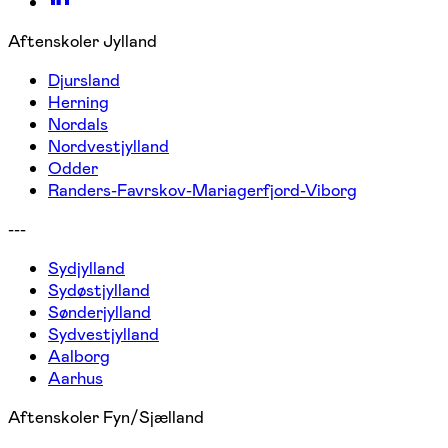
Aftenskoler Jylland
Djursland
Herning
Nordals
Nordvestjylland
Odder
Randers-Favrskov-Mariagerfjord-Viborg
---
Sydjylland
Sydøstjylland
Sønderjylland
Sydvestjylland
Aalborg
Aarhus
Aftenskoler Fyn/Sjælland