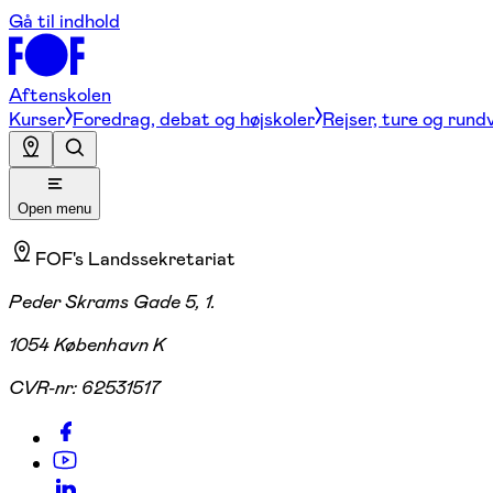
Gå til indhold
Aftenskolen
Kurser
Foredrag, debat og højskoler
Rejser, ture og rund
Open menu
FOF's Landssekretariat
Peder Skrams Gade 5, 1.
1054 København K
CVR-nr:
62531517