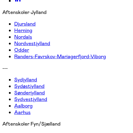
Aftenskoler Jylland
Djursland
Herning
Nordals
Nordvestjylland
Odder
Randers-Favrskov-Mariagerfjord-Viborg
---
Sydjylland
Sydøstjylland
Sønderjylland
Sydvestjylland
Aalborg
Aarhus
Aftenskoler Fyn/Sjælland