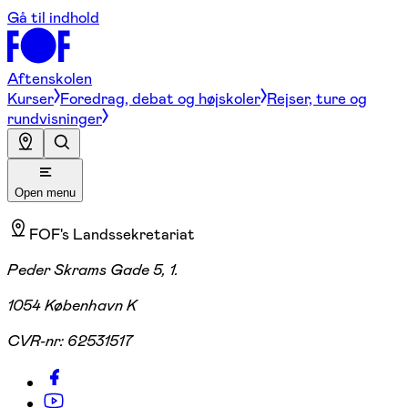
Gå til indhold
Aftenskolen
Kurser
Foredrag, debat og højskoler
Rejser, ture og
rundvisninger
Open menu
FOF's Landssekretariat
Peder Skrams Gade 5, 1.
1054 København K
CVR-nr:
62531517