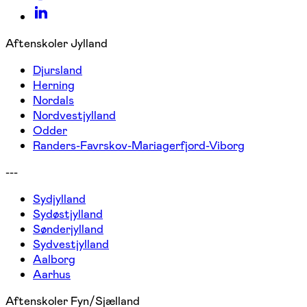
Aftenskoler Jylland
Djursland
Herning
Nordals
Nordvestjylland
Odder
Randers-Favrskov-Mariagerfjord-Viborg
---
Sydjylland
Sydøstjylland
Sønderjylland
Sydvestjylland
Aalborg
Aarhus
Aftenskoler Fyn/Sjælland