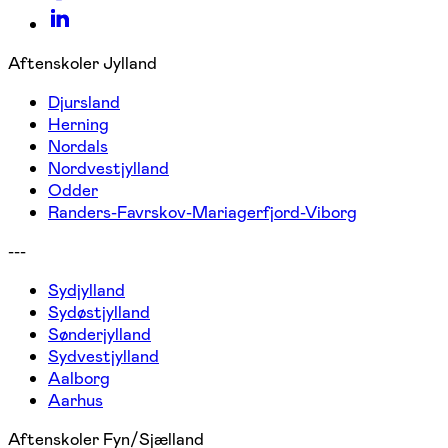
Aftenskoler Jylland
Djursland
Herning
Nordals
Nordvestjylland
Odder
Randers-Favrskov-Mariagerfjord-Viborg
---
Sydjylland
Sydøstjylland
Sønderjylland
Sydvestjylland
Aalborg
Aarhus
Aftenskoler Fyn/Sjælland