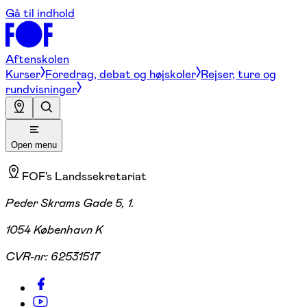
Gå til indhold
Aftenskolen
Kurser
Foredrag, debat og højskoler
Rejser, ture og
rundvisninger
Open menu
FOF's Landssekretariat
Peder Skrams Gade 5, 1.
1054 København K
CVR-nr:
62531517